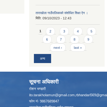
ताराखोला गाउँपालिकाको संशोधित शिक्षा ऐन ।
मिति:
09/10/2023 - 12:43
Pages
1
2
3
4
5
6
7
8
9
next ›
last »
अन्य
सूचना अधिकारी
रोशन भण्डारी
ito.tarakholamun@gmail.com
,
rbhandari569@gmai
फोन नंः 9867689847