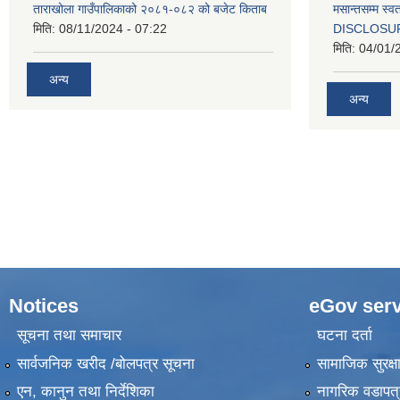
ताराखोला गाउँपालिकाको २०८१-०८२ को बजेट किताब
मसान्तसम्म स
मिति:
08/11/2024 - 07:22
DISCLOSU
मिति:
04/01/
अन्य
अन्य
Notices
eGov serv
सूचना तथा समाचार
घटना दर्ता
सार्वजनिक खरीद /बोलपत्र सूचना
सामाजिक सुरक्ष
एन, कानुन तथा निर्देशिका
नागरिक वडापत्