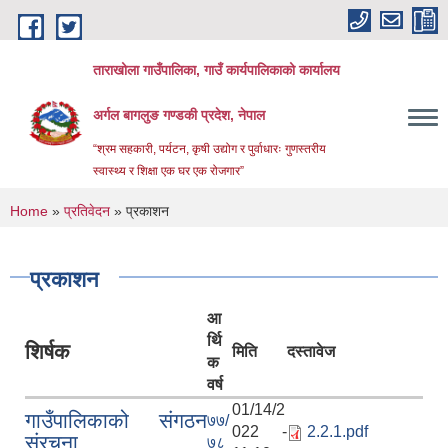
Skip to main content
ताराखोला गाउँपालिका, गाउँ कार्यपालिकाको कार्यालय
अर्गल बागलुङ गण्डकी प्रदेश, नेपाल
“श्रम सहकारी, पर्यटन, कृषी उद्योग र पुर्वाधारः गुणस्तरीय
स्वास्थ्य र शिक्षा एक घर एक रोजगार”
You are here
Home
»
प्रतिवेदन
» प्रकाशन
प्रकाशन
आ
र्थि
शिर्षक
मिति
दस्तावेज
क
वर्ष
01/14/2
गाउँपालिकाको संगठन
७७/
022 -
2.2.1.pdf
संरचना
७८