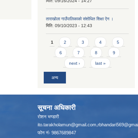
मिति:
09/16/2024 - 14:27
ताराखोला गाउँपालिकाको संशोधित शिक्षा ऐन ।
मिति:
09/10/2023 - 12:43
Pages
1
2
3
4
5
6
7
8
9
next ›
last »
अन्य
सूचना अधिकारी
रोशन भण्डारी
ito.tarakholamun@gmail.com
,
rbhandari569@gmai
फोन नंः 9867689847