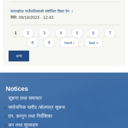
ताराखोला गाउँपालिकाको संशोधित शिक्षा ऐन ।
मिति:
09/10/2023 - 12:43
Pages
1
2
3
4
5
6
7
8
9
next ›
last »
अन्य
Notices
सूचना तथा समाचार
सार्वजनिक खरीद /बोलपत्र सूचना
एन, कानुन तथा निर्देशिका
कर तथा शुल्कहरु