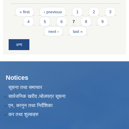
Pages
« first
‹ previous
1
2
3
4
5
6
7
8
9
next ›
last »
अन्य
Notices
सूचना तथा समाचार
सार्वजनिक खरीद /बोलपत्र सूचना
एन, कानुन तथा निर्देशिका
कर तथा शुल्कहरु