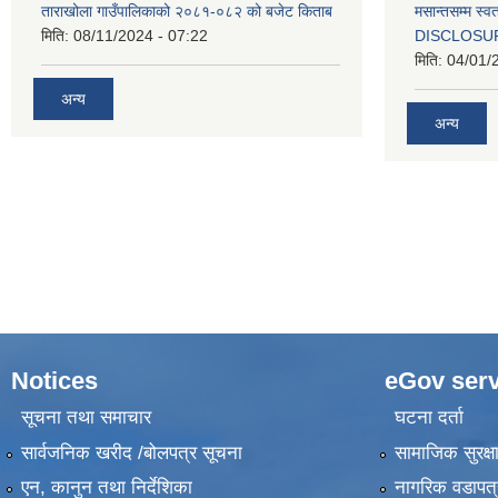
ताराखोला गाउँपालिकाको २०८१-०८२ को बजेट किताब
मसान्तसम्म स
मिति:
08/11/2024 - 07:22
DISCLOSU
मिति:
04/01/
अन्य
अन्य
Notices
eGov serv
सूचना तथा समाचार
घटना दर्ता
सार्वजनिक खरीद /बोलपत्र सूचना
सामाजिक सुरक्ष
एन, कानुन तथा निर्देशिका
नागरिक वडापत्