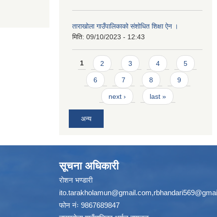
ताराखोला गाउँपालिकाको संशोधित शिक्षा ऐन ।
मिति:
09/10/2023 - 12:43
Pages
1
2
3
4
5
6
7
8
9
next ›
last »
अन्य
सूचना अधिकारी
रोशन भण्डारी
ito.tarakholamun@gmail.com
,
rbhandari569@gmai
फोन नंः 9867689847