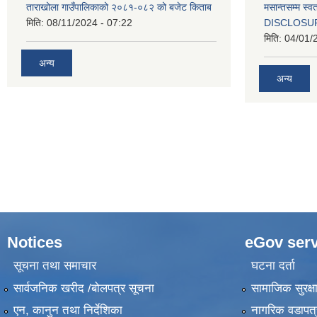
ताराखोला गाउँपालिकाको २०८१-०८२ को बजेट किताब
मसान्तसम्म स
मिति:
08/11/2024 - 07:22
DISCLOSU
मिति:
04/01/
अन्य
अन्य
Notices
eGov serv
सूचना तथा समाचार
घटना दर्ता
सार्वजनिक खरीद /बोलपत्र सूचना
सामाजिक सुरक्ष
एन, कानुन तथा निर्देशिका
नागरिक वडापत्