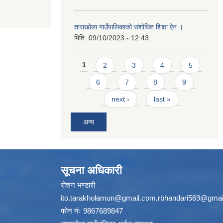
ताराखोला गाउँपालिकाको संशोधित शिक्षा ऐन ।
मिति:
09/10/2023 - 12:43
Pages
1
2
3
4
5
6
7
8
9
next ›
last »
अन्य
सूचना अधिकारी
रोशन भण्डारी
ito.tarakholamun@gmail.com
,
rbhandari569@gmai
फोन नंः 9867689847