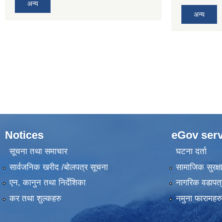
अन्य
अन्य
Notices
eGov serv
सूचना तथा समाचार
घटना दर्ता
सार्वजनिक खरीद /बोलपत्र सूचना
सामाजिक सुरक्ष
एन, कानुन तथा निर्देशिका
नागरिक वडापत्
कर तथा शुल्कहरु
नमुना फारामहरु