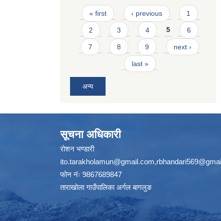
Pages
« first
‹ previous
1
2
3
4
5
6
7
8
9
next ›
last »
अन्य
सूचना अधिकारी
रोशन भण्डारी
ito.tarakholamun@gmail.com
,
rbhandari569@gmai
फोन नंः 9867689847
ताराखोला गाउँपालिका अर्गल बागलुङ