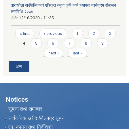
ताराखोला गाउँपालिकाको एकिकृत नमूना कृषि फार्म स्थापना कार्यक्रम संचालन
कार्यविधि-२०७७
मिति:
12/16/2020 - 11:35
Pages
« first
‹ previous
1
2
3
4
5
6
7
8
9
next ›
last »
अन्य
Notices
सूचना तथा समाचार
सार्वजनिक खरीद /बोलपत्र सूचना
एन, कानुन तथा निर्देशिका