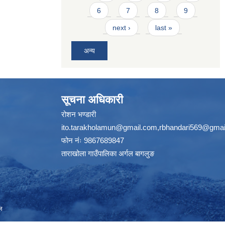
6
7
8
9
next ›
last »
अन्य
सूचना अधिकारी
रोशन भण्डारी
ito.tarakholamun@gmail.com
,
rbhandari569@gmai
फोन नंः 9867689847
ताराखोला गाउँपालिका अर्गल बागलुङ
ल