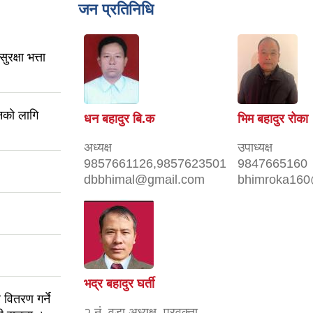
जन प्रतिनिधि
क्षा भत्ता
लनको लागि
धन बहादुर बि.क
भिम बहादुर रोका
अध्यक्ष
उपाध्यक्ष
9857661126,9857623501
9847665160
dbbhimal@gmail.com
bhimroka160
भद्र बहादुर घर्ती
 वितरण गर्ने
२ नं. वडा अध्यक्ष, प्रवक्ता