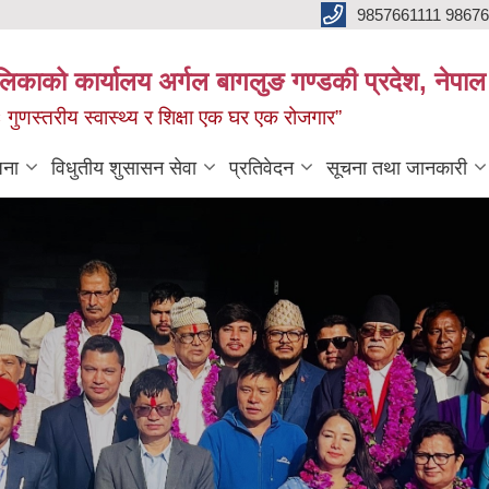
9857661111 9867
ालिकाको कार्यालय अर्गल बागलुङ गण्डकी प्रदेश, नेपाल
रः गुणस्तरीय स्वास्थ्य र शिक्षा एक घर एक रोजगार”
जना
विधुतीय शुसासन सेवा
प्रतिवेदन
सूचना तथा जानकारी