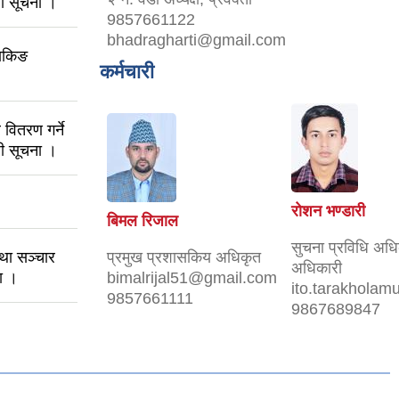
धी सूचना ।
9857661122
bhadragharti@gmail.com
याकिङ
कर्मचारी
 वितरण गर्ने
धी सूचना ।
रोशन भण्डारी
बिमल रिजाल
सुचना प्रविधि अधि
तथा सञ्चार
प्रमुख प्रशासकिय अधिकृत
अधिकारी
ना ।
bimalrijal51@gmail.com
ito.tarakhola
9857661111
9867689847