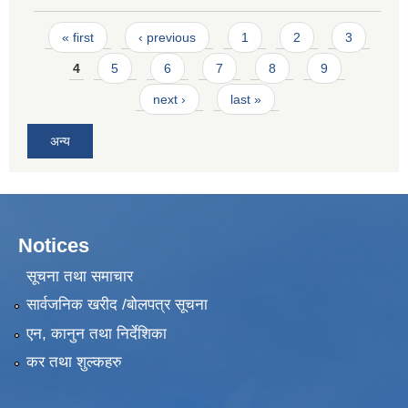
Pages
« first
‹ previous
1
2
3
4
5
6
7
8
9
next ›
last »
अन्य
Notices
सूचना तथा समाचार
सार्वजनिक खरीद /बोलपत्र सूचना
एन, कानुन तथा निर्देशिका
कर तथा शुल्कहरु